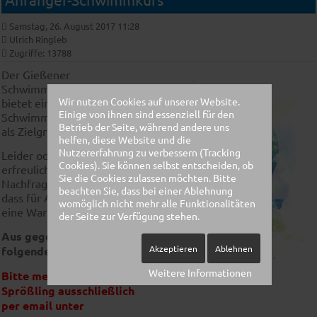
Samstag, 26. August 2017 11:28
Ulrich Ringleb
Zugriffe: 13788
Der Gießener
Schwimmverein (SSV)
Wir nutzen Cookies auf unserer Website.
bietet einen
Einige von ihnen sind essenziell für den
Schwimmkurs für Kinder
Betrieb der Seite, während andere uns
als Zielgruppe an.
helfen, diese Website und die
Nutzererfahrung zu verbessern (Tracking
Leider oder
Cookies). Sie können selbst entscheiden, ob
erfreulicherweise ist die
Sie die Cookies zulassen möchten. Bitte
Nachfrage recht hoch, so
beachten Sie, dass bei einer Ablehnung
dass für Anmeldungen
womöglich nicht mehr alle Funktionalitäten
eine Warteliste besteht.
der Seite zur Verfügung stehen.
Aus gegebenem Anlass
Akzeptieren
Ablehnen
folgender Hinweis:
Weitere Informationen
Bitte melden Sie Ihren
Sprößling ausschließlich
per email unter