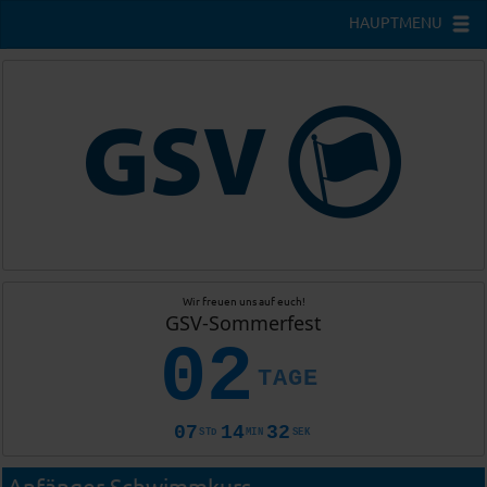
HAUPTMENU
Wir freuen uns auf euch!
GSV-Sommerfest
02
TAGE
07
14
32
STD
MIN
SEK
Anfänger-Schwimmkurs