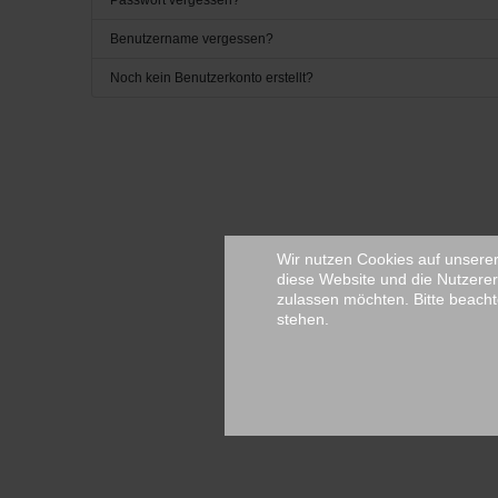
Passwort vergessen?
Benutzername vergessen?
Noch kein Benutzerkonto erstellt?
Wir nutzen Cookies auf unserer 
diese Website und die Nutzerer
zulassen möchten. Bitte beacht
stehen.