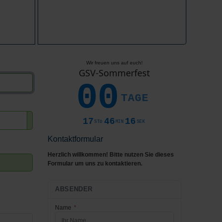
Wir freuen uns auf euch!
GSV-Sommerfest
00
TAGE
17
46
15
STD
MIN
SEK
Passwort anzeigen
Kontaktformular
Herzlich willkommen! Bitte nutzen Sie dieses
Formular um uns zu kontaktieren.
ABSENDER
Name
*