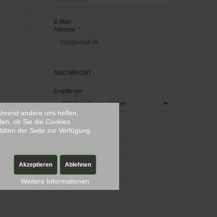
E-Mail-
Adresse
*
NACHRICHT
Empfänger
während andere uns helfen,
den, ob Sie die Cookies
Betreff
*
täten der Seite zur Verfügung
[Feedback]
Akzeptieren
Ablehnen
Nachricht
*
Weitere Informationen