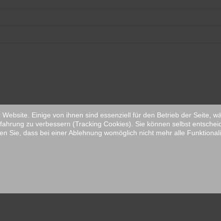
Website. Einige von ihnen sind essenziell für den Betrieb der Seite, 
fahrung zu verbessern (Tracking Cookies). Sie können selbst entschei
en Sie, dass bei einer Ablehnung womöglich nicht mehr alle Funktionali