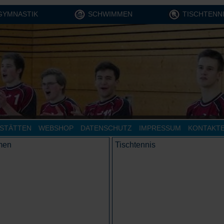
GYMNASTIK
SCHWIMMEN
TISCHTENN
STÄTTEN
WEBSHOP
DATENSCHUTZ
IMPRESSUM
KONTAKT
men
Tischtennis