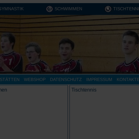
GYMNASTIK
SCHWIMMEN
TISCHTENN
STÄTTEN
WEBSHOP
DATENSCHUTZ
IMPRESSUM
KONTAKT
men
Tischtennis