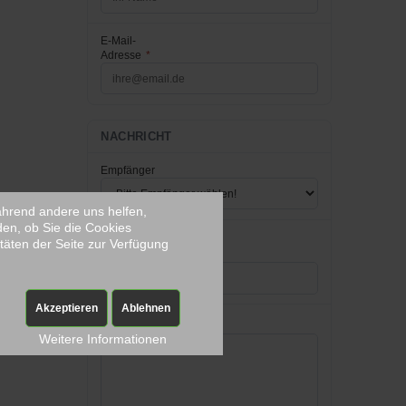
E-Mail-
Adresse
*
NACHRICHT
Empfänger
während andere uns helfen,
den, ob Sie die Cookies
Betreff
*
täten der Seite zur Verfügung
[Feedback]
Akzeptieren
Ablehnen
Nachricht
*
Weitere Informationen