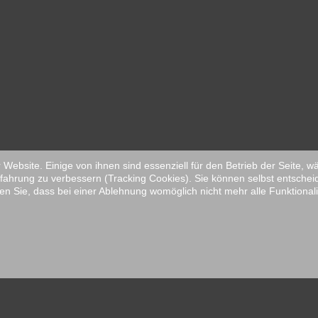
Website. Einige von ihnen sind essenziell für den Betrieb der Seite, 
fahrung zu verbessern (Tracking Cookies). Sie können selbst entschei
en Sie, dass bei einer Ablehnung womöglich nicht mehr alle Funktionali