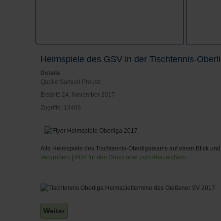
Heimspiele des GSV in der Tischtennis-Oberl
Details
Quelle
Samuel Preuss
Erstellt: 24. November 2017
Zugriffe: 13409
Alle Heimspiele des Tischtennis-Oberligateams auf einen Blick un
Vergrößern
|
PDF für den Druck oder zum Abspeichern
Nächster Beitrag: GSV Winterwanderung
Weiter