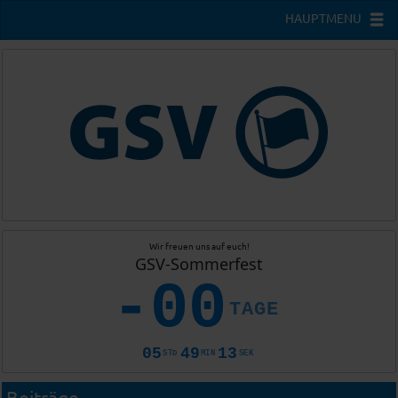
HAUPTMENU
Wir freuen uns auf euch!
GSV-Sommerfest
-00
TAGE
05
49
13
STD
MIN
SEK
Beiträge